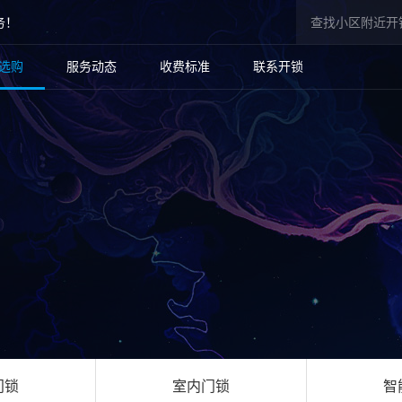
务！
选购
服务动态
收费标准
联系开锁
门锁
室内门锁
智