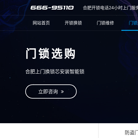
合肥开锁电话24小时上门服
网站首页
开锁换锁
门锁维修
门锁
门锁选购
合肥上门换锁芯安装智能锁
立即咨询
防盗