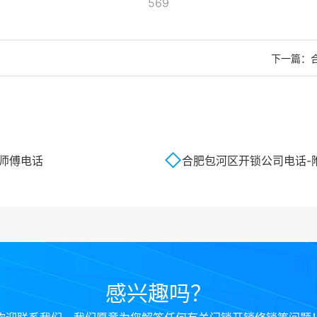
569
下一篇：
师傅电话
合肥包河区开锁公司电话-
感兴趣吗？