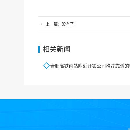
上一篇：
没有了！
相关新闻
合肥高铁南站附近开锁公司推荐靠谱的