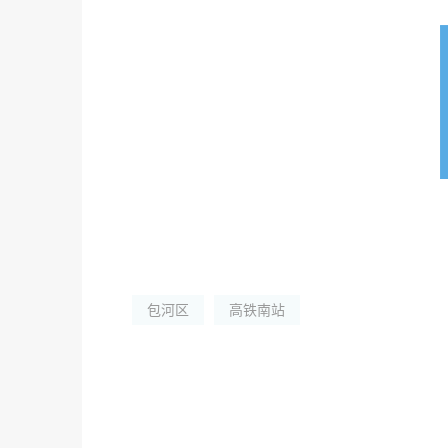
包河区
高铁南站