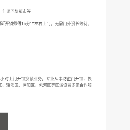
、佳源巴黎都市等
近开锁师傅1
5分钟左右上门，无需门外漫长等待。
24小时上门开锁换锁业务，专业从事防盗门开锁、换
区、瑶海区、庐阳区、包河区等区域设置多家合作服