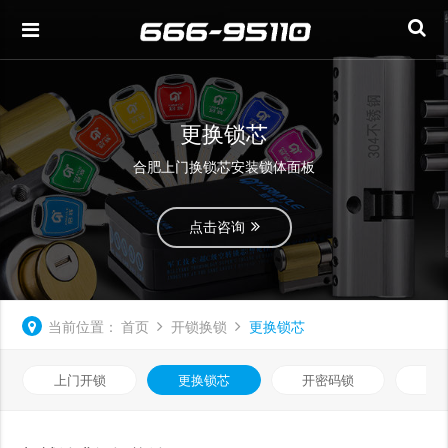
更换锁芯
合肥上门换锁芯安装锁体面板
点击咨询
当前位置：
首页
开锁换锁
更换锁芯
上门开锁
更换锁芯
开密码锁
汽