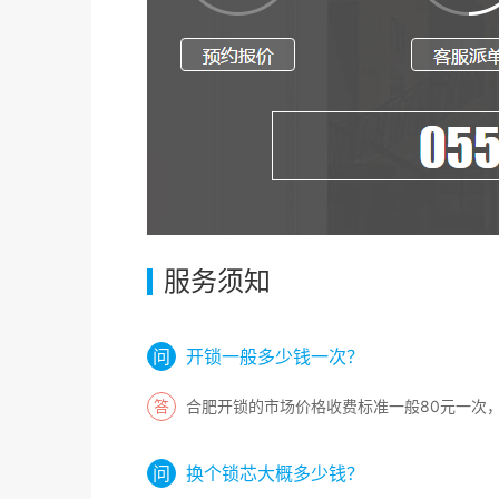
服务须知
开锁一般多少钱一次？
合肥开锁的市场价格收费标准一般80元一次
换个锁芯大概多少钱？