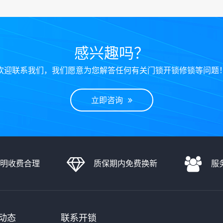
感兴趣吗？
欢迎联系我们，我们愿意为您解答任何有关门锁开锁修锁等问题
立即咨询
透明收费合理
质保期内免费换新
服
动态
联系开锁