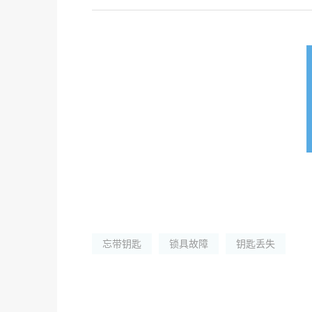
忘带钥匙
锁具故障
钥匙丢失