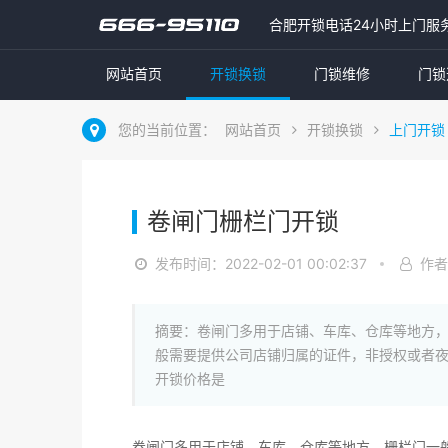
合肥开锁电话24小时上门服
网站首页
开锁换锁
门锁维修
门锁
您的当前位置：
网站首页
开锁换锁
上门开锁
卷闸门栅栏门开锁
发布时间：2022-02-01 00:02:37
作者
摘要：卷闸门多用于店铺、车库、仓库等地方
般需要提供公司店铺归属的证件，非授权或者
开锁价格是
卷闸门多用于店铺、车库、仓库等地方，栅栏门一