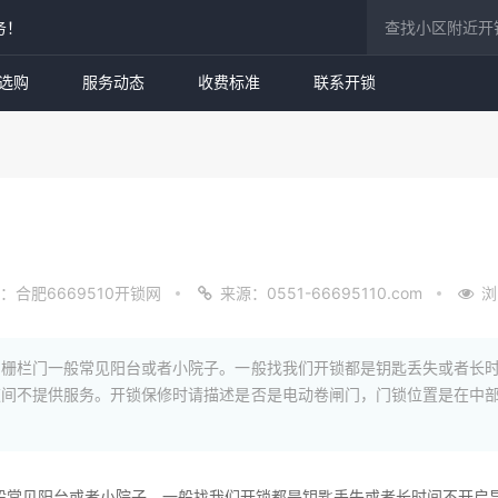
务！
选购
服务动态
收费标准
联系开锁
：合肥6669510开锁网
来源：0551-66695110.com
浏
，栅栏门一般常见阳台或者小院子。一般找我们开锁都是钥匙丢失或者长
夜间不提供服务。开锁保修时请描述是否是电动卷闸门，门锁位置是在中
般常见阳台或者小院子。一般找我们开锁都是钥匙丢失或者长时间不开启