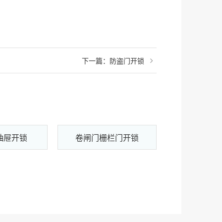
下一篇：
防盗门开锁
抽屉开锁
卷闸门栅栏门开锁