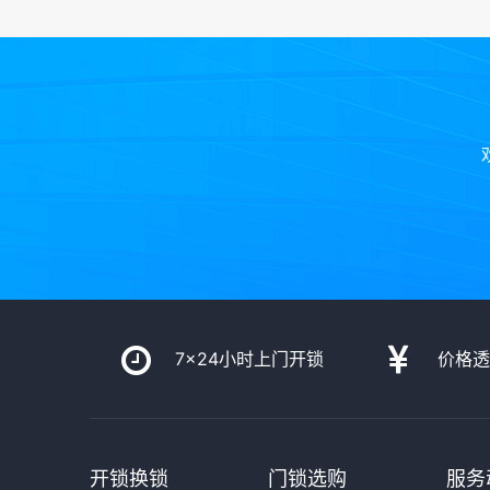
7×24小时上门开锁
价格
开锁换锁
门锁选购
服务