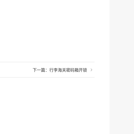
下一篇：
行李海关密码箱开锁