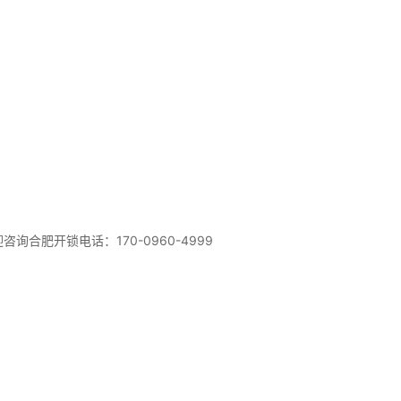
咨询合肥开锁电话：170-0960-4999