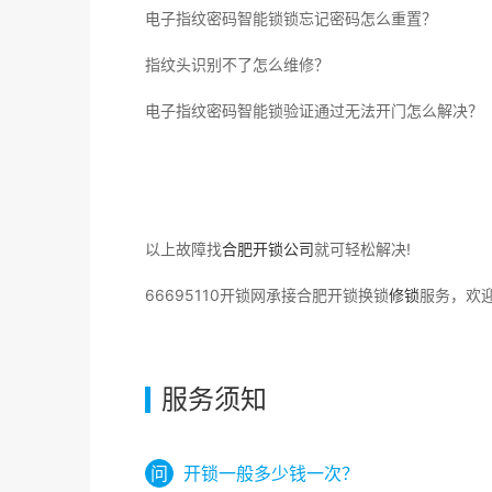
电子指纹密码智能锁锁忘记密码怎么重置？
指纹头识别不了怎么维修？
电子指纹密码智能锁验证通过无法开门怎么解决？
以上故障找
合肥开锁公司
就可轻松解决!
66695110开锁网承接合肥开锁换锁
修锁
服务，欢迎
服务须知
开锁一般多少钱一次？