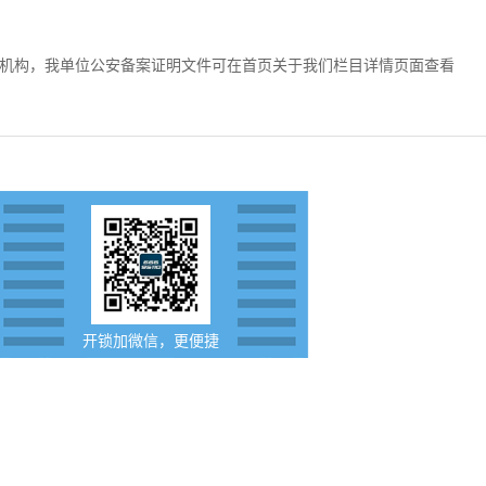
机构，我单位公安备案证明文件可在首页关于我们栏目详情页面查看
开锁加微信，更便捷