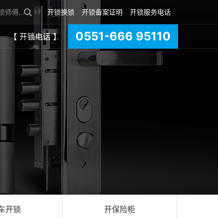
开锁换锁
开锁备案证明
开锁服务电话
0551-666 95110
【 开锁电话 】
车开锁
开保险柜