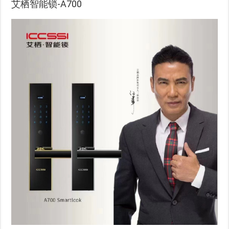
艾栖智能锁-A700